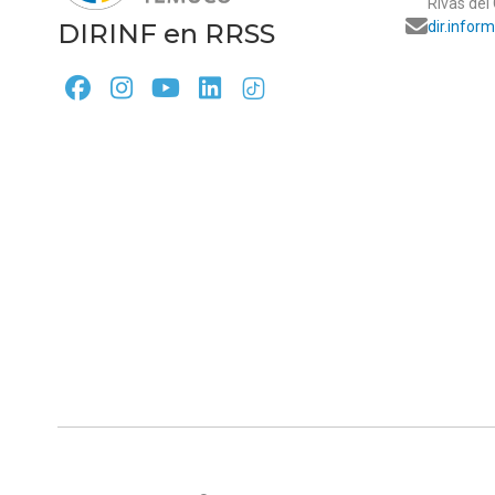
Rivas del
DIRINF en RRSS
dir.infor