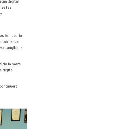
gia digital
r estas
 y
s la historia
 gobernanza
ra tangible a
á de la mera
 digital
continuará