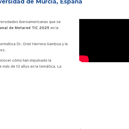
versidad de Murcia, España
iversidades iberoamericanas que se
ional de Metared TIC 2025
en la
ormática Dr. Oriel Herrera Gamboa y la
uez.
conocer cómo han impulsado la
de más de 10 años en la temática. La