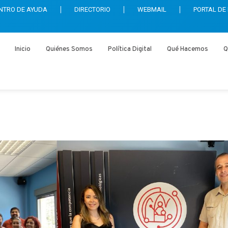
NTRO DE AYUDA
DIRECTORIO
WEBMAIL
PORTAL DE
Inicio
Quiénes Somos
Política Digital
Qué Hacemos
Q