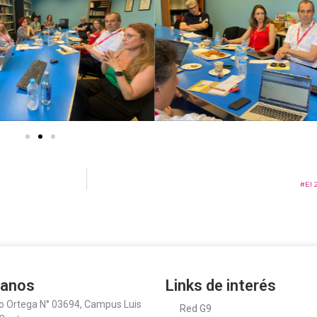
#El 
tanos
Links de interés
o Ortega N° 03694, Campus Luis
Red G9