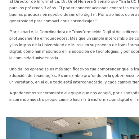
El Director de Informática, Dr. Oriel Herrera G señaló que “En la U
para los próximos 3 años. El poder conocer acciones concretas exitos
buenas prácticas en nuestro desarrollo digital. Por otro lado, quier
generosidad para compartir sus aprendizajes”
Por su parte, la Coordinadora de Transformación Digital de la direcc
profundamente enriquecedora. Más que un simple intercambio de cono
y los logros de la Universidad de Murcia en su proceso de transfor
digital, cómo han madurado en la adopción de tecnologías, y por so
la comunidad universitaria.
Uno de los aprendizajes más significativos fue comprender que la tran
adopción de tecnologías. Es un cambio profundo en la gobernanza, en l
universitario, en el que todo está interconectado, y cada cambio tie
Agradecemos sinceramente al equipo que nos acogió, por su hospital
inspirando nuestro propio camino hacia la transformación digital en 