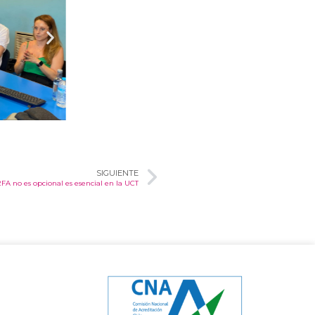
SIGUIENTE
2FA no es opcional es esencial en la UCT